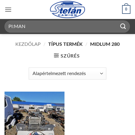
Skip
0
to
content
Keresés
a
következőre:
KEZDŐLAP
/
TÍPUS TERMÉK
/
MIDLUM 280
SZŰRÉS