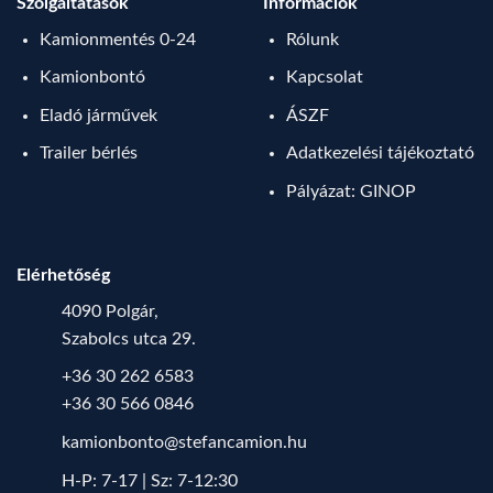
Szolgáltatások
Információk
Kamionmentés 0-24
Rólunk
Kamionbontó
Kapcsolat
Eladó járművek
ÁSZF
Trailer bérlés
Adatkezelési tájékoztató
Pályázat: GINOP
Elérhetőség
4090 Polgár,
Szabolcs utca 29.
+36 30 262 6583
+36 30 566 0846
kamionbonto@stefancamion.hu
H-P: 7-17 | Sz: 7-12:30