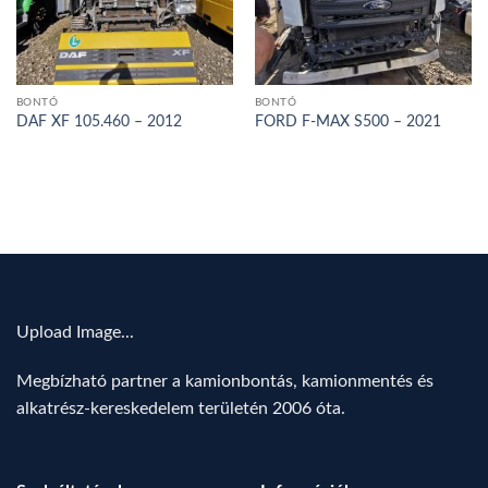
BONTÓ
BONTÓ
DAF XF 105.460 – 2012
FORD F-MAX S500 – 2021
Upload Image...
Megbízható partner a kamionbontás, kamionmentés és
alkatrész-kereskedelem területén 2006 óta.