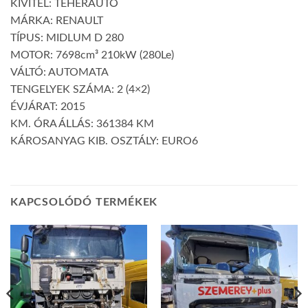
KIVITEL: TEHERAUTÓ
MÁRKA: RENAULT
TÍPUS: MIDLUM D 280
MOTOR: 7698cm³ 210kW (280Le)
VÁLTÓ: AUTOMATA
TENGELYEK SZÁMA: 2 (4×2)
ÉVJÁRAT: 2015
KM. ÓRA ÁLLÁS: 361384 KM
KÁROSANYAG KIB. OSZTÁLY: EURO6
KAPCSOLÓDÓ TERMÉKEK