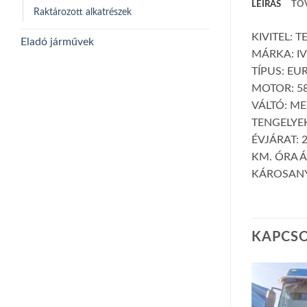
LEÍRÁS
TO
Raktározott alkatrészek
KIVITEL: 
Eladó járművek
MÁRKA: I
TÍPUS: EU
MOTOR: 58
VÁLTÓ: M
TENGELYEK
ÉVJÁRAT: 
KM. ÓRA Á
KÁROSANY
KAPCS