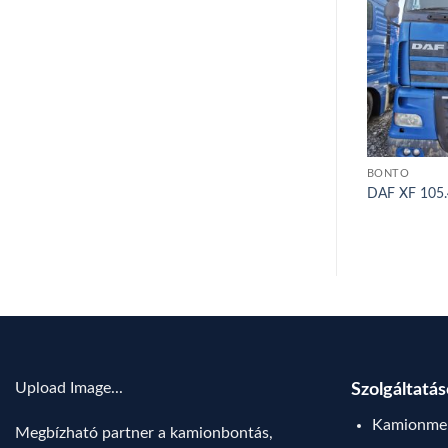
BONTÓ
BONTÓ
3 – 2014
DAF XF 105.460 – 2012
DAF XF 105.
Upload Image...
Szolgáltatá
Kamionmen
Megbízható partner a kamionbontás,