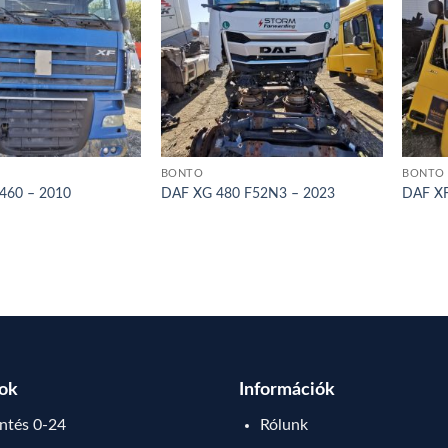
BONTÓ
BONTÓ
460 – 2010
DAF XG 480 F52N3 – 2023
DAF XF
sok
Információk
tés 0-24
Rólunk