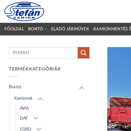
Skip
to
content
FŐOLDAL
BONTÓ
ELADÓ JÁRMŰVEK
KAMIONMENTÉS ÉS
Keresés
a
következőre:
TERMÉKKATEGÓRIÁK
Bontó
Kamionok
AVIA
DAF
FORD