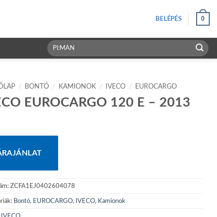
0
BELÉPÉS
Keresés
a
következőre:
ŐLAP
/
BONTÓ
/
KAMIONOK
/
IVECO
/
EUROCARGO
ECO EUROCARGO 120 E – 2013
ÁRAJÁNLAT
zám:
ZCFA1EJ0402604078
riák:
Bontó
,
EUROCARGO
,
IVECO
,
Kamionok
:
IVECO