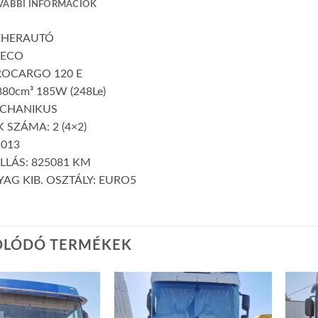
VÁBBI INFORMÁCIÓK
TEHERAUTÓ
VECO
ROCARGO 120 E
80cm³ 185W (248Le)
ECHANIKUS
 SZÁMA: 2 (4×2)
2013
LLÁS: 825081 KM
AG KIB. OSZTÁLY: EURO5
OLÓDÓ TERMÉKEK