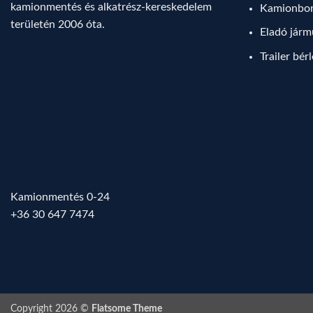
kamionmentés és alkatrész-kereskedelem
Kamionbo
területén 2006 óta.
Eladó jár
Trailer bér
Kamionmentés 0-24
+36 30 647 7474
Copyright 2026 ©
Flatsome Theme