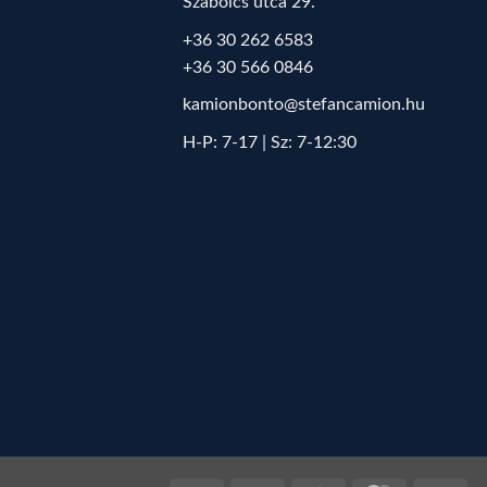
Szabolcs utca 29.
+36 30 262 6583
+36 30 566 0846
kamionbonto@stefancamion.hu
H-P: 7-17 | Sz: 7-12:30