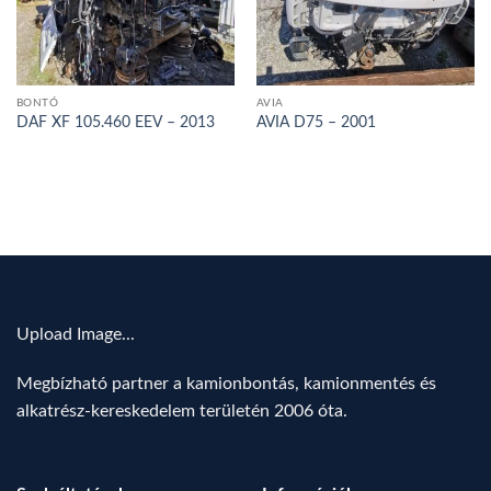
BONTÓ
AVIA
DAF XF 105.460 EEV – 2013
AVIA D75 – 2001
Upload Image...
Megbízható partner a kamionbontás, kamionmentés és
alkatrész-kereskedelem területén 2006 óta.