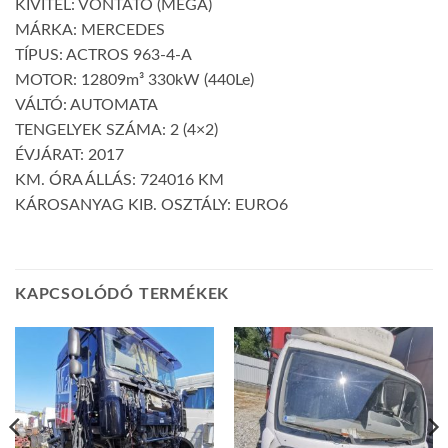
KIVITEL: VONTATÓ (MEGA)
MÁRKA: MERCEDES
TÍPUS: ACTROS 963-4-A
MOTOR: 12809m³ 330kW (440Le)
VÁLTÓ: AUTOMATA
TENGELYEK SZÁMA: 2 (4×2)
ÉVJÁRAT: 2017
KM. ÓRA ÁLLÁS: 724016 KM
KÁROSANYAG KIB. OSZTÁLY: EURO6
KAPCSOLÓDÓ TERMÉKEK