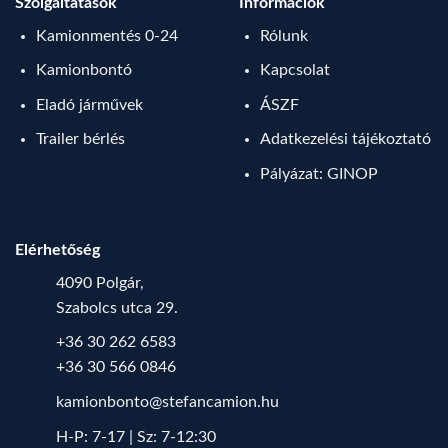
Szolgáltatások
Információk
Kamionmentés 0-24
Rólunk
Kamionbontó
Kapcsolat
Eladó járművek
ÁSZF
Trailer bérlés
Adatkezelési tájékoztató
Pályázat: GINOP
Elérhetőség
4090 Polgár,
Szabolcs utca 29.
+36 30 262 6583
+36 30 566 0846
kamionbonto@stefancamion.hu
H-P: 7-17 | Sz: 7-12:30